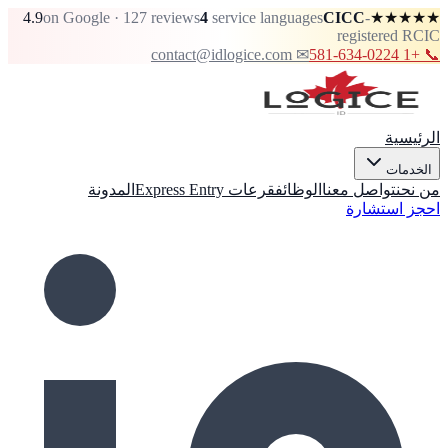
4.9
on Google · 127 reviews
4
service languages
CICC
-
★★★★★
registered RCIC
✉ contact@idlogice.com
📞 +1 581-634-0224
الرئيسية
الخدمات
من نحن
تواصل معنا
الوظائف
قرعات Express Entry
المدونة
احجز استشارة