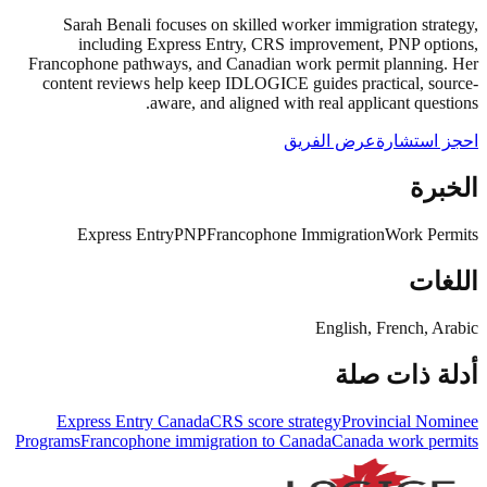
Sarah Benali focuses on skilled worker immigration strategy,
including Express Entry, CRS improvement, PNP options,
Francophone pathways, and Canadian work permit planning. Her
content reviews help keep IDLOGICE guides practical, source-
aware, and aligned with real applicant questions.
احجز استشارة
عرض الفريق
الخبرة
Express Entry
PNP
Francophone Immigration
Work Permits
اللغات
English, French, Arabic
أدلة ذات صلة
Express Entry Canada
CRS score strategy
Provincial Nominee
Programs
Francophone immigration to Canada
Canada work permits