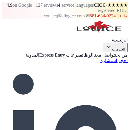
4.9
on Google · 127 reviews
4
service languages
CICC
-
★★★★★
registered RCIC
✉ contact@idlogice.com
📞 +1 581-634-0224
الرئيسية
الخدمات
من نحن
تواصل معنا
الوظائف
قرعات Express Entry
المدونة
احجز استشارة